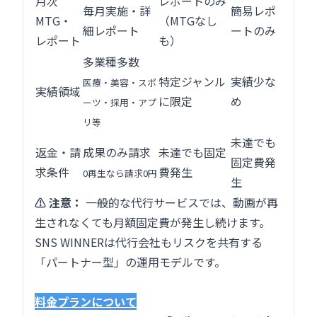
月次
レポートのみ
毎月実施・詳
簡易レポ
MTG・
（MTGなし
細レポート
ートのみ
レポート
も）
多業種多数
特定ジャンル
実績少な
医療・美容・スポ
実績領域
に限定
め
ーツ・採用・アプ
リ等
未達でも
返金・請
成果のみ請求
未達でも固定
固定費発
求条件
費発生
0再生なら請求0円
生
⚠️ 注意：
一般的な代行サービスでは、動画が再
生されなくても月額固定費が発生し続けます。
SNS WINNERは代行会社もリスクを共有する
「パートナー型」の運用モデルです。
料金プランについて