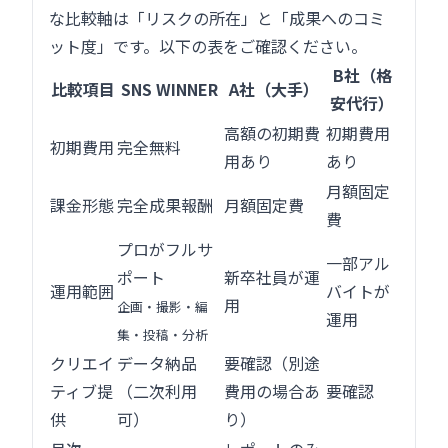
な比較軸は「リスクの所在」と「成果へのコミ
ット度」です。以下の表をご確認ください。
B社（格
比較項目
SNS WINNER
A社（大手）
安代行）
高額の初期費
初期費用
初期費用
完全無料
用あり
あり
月額固定
課金形態
完全成果報酬
月額固定費
費
プロがフルサ
一部アル
ポート
新卒社員が運
運用範囲
バイトが
用
企画・撮影・編
運用
集・投稿・分析
クリエイ
データ納品
要確認（別途
ティブ提
（二次利用
費用の場合あ
要確認
供
可）
り）