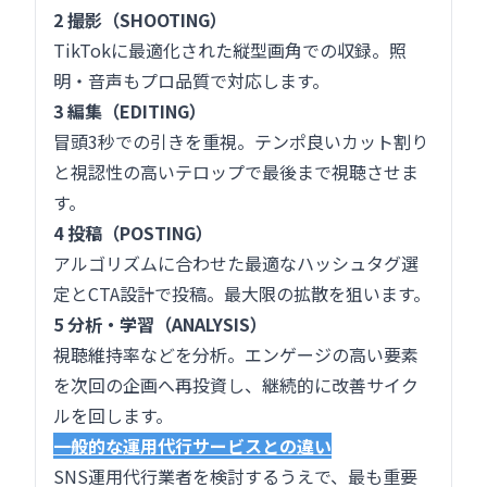
2 撮影（SHOOTING）
TikTokに最適化された縦型画角での収録。照
明・音声もプロ品質で対応します。
3 編集（EDITING）
冒頭3秒での引きを重視。テンポ良いカット割り
と視認性の高いテロップで最後まで視聴させま
す。
4 投稿（POSTING）
アルゴリズムに合わせた最適なハッシュタグ選
定とCTA設計で投稿。最大限の拡散を狙います。
5 分析・学習（ANALYSIS）
視聴維持率などを分析。エンゲージの高い要素
を次回の企画へ再投資し、継続的に改善サイク
ルを回します。
一般的な運用代行サービスとの違い
SNS運用代行業者を検討するうえで、最も重要